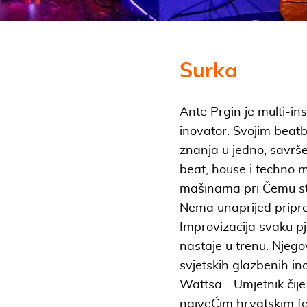
Surka
Ante Prgin je multi-in
inovator. Svojim beatb
znanja u jedno, savrš
beat, house i techno 
mašinama pri Čemu stv
Nema unaprijed pripre
Improvizacija svaku p
nastaje u trenu. Njeg
svjetskih glazbenih 
Wattsa… Umjetnik čije 
najveĆim hrvatskim fe