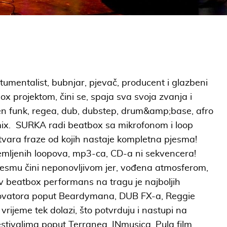
stumentalist, bubnjar, pjevač, producent i glazbeni
ox projektom, čini se, spaja sva svoja zvanja i
en funk, regea, dub, dubstep, drum&amp;base, afro
mix. SURKA radi beatbox sa mikrofonom i loop
ara fraze od kojih nastaje kompletna pjesma!
mljenih loopova, mp3-ca, CD-a ni sekvencera!
jesmu čini neponovljivom jer, vođena atmosferom,
ov beatbox performans na tragu je najboljih
inovatora poput Beardymana, DUB FX-a, Reggie
vrijeme tek dolazi, što potvrduju i nastupi na
stivalima poput Terranea, INmusica, Pula film